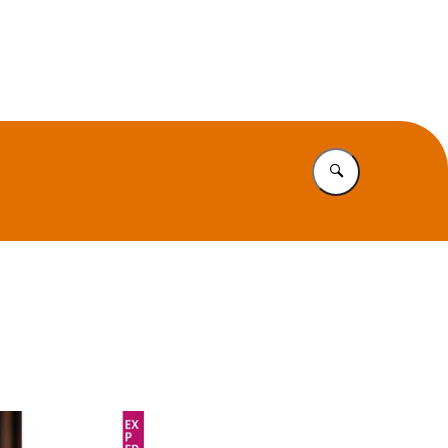
ntrum MGGZ
Vul in wat u z