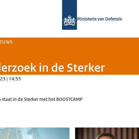
Naar de homepage van Expertisece
Ministerie van Defensie
euws
zoek in de Sterker
23 | 14:55
 staat in de Sterker met het BOOSTCAMP
el in de Sterker over BOOSTCAMP