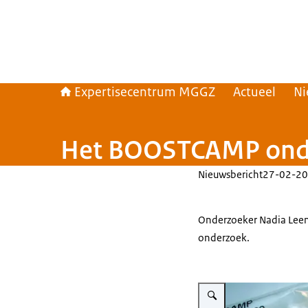
Expertisecentrum MGGZ
Actueel
Ni
Het BOOSTCAMP onder
Nieuwsbericht
27-02-20
Onderzoeker Nadia Leen
onderzoek.
Vergroot afbeelding Artik