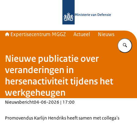
Naar de homepage van Expertisece
Ministerie van Defensie
Expertisecentrum MGGZ
Actueel
Nieuws
Vu
Nieuwe publicatie over
veranderingen in
hersenactiviteit tijdens het
werkgeheugen
Nieuwsbericht
04-06-2026 | 17:00
Promovendus Karlijn Hendriks heeft samen met collega's