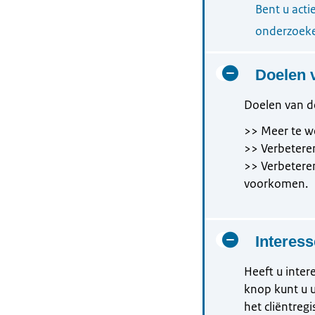
Bent u acti
onderzoeke
Doelen 
Doelen van d
>> Meer te we
>> Verbetere
>> Verbeteren
voorkomen.
Interes
Heeft u inte
knop kunt u 
het cliëntre