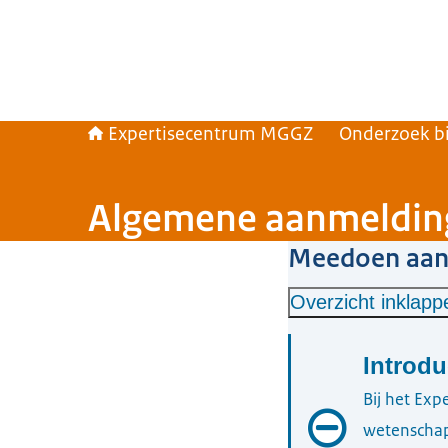
Expertisecentrum MGGZ
Onderzoek b
Algemene aanmeldin
Meedoen aan
Overzicht inklapp
Introdu
Bij het Exp
wetenschapp