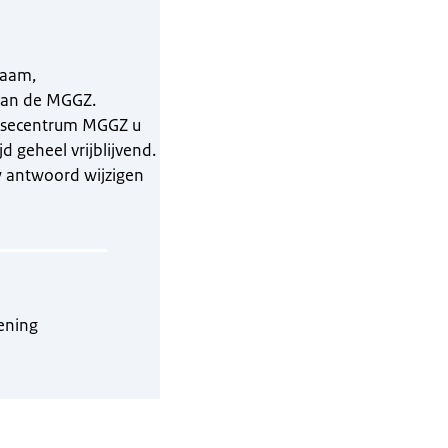
naam,
van de MGGZ.
tisecentrum MGGZ u
d geheel vrijblijvend.
w antwoord wijzigen
ening