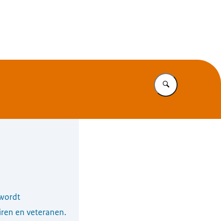
ntrum MGGZ
Vul in wat u z
 wordt
iren en veteranen.