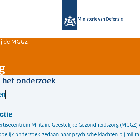
Naar de homepage van Expertisece
Ministerie van Defensie
ij de MGGZ
g
 het onderzoek
en
ctie
ertisecentrum Militaire Geestelijke Gezondheidszorg (MGGZ)
elijk onderzoek gedaan naar psychische klachten bij milita